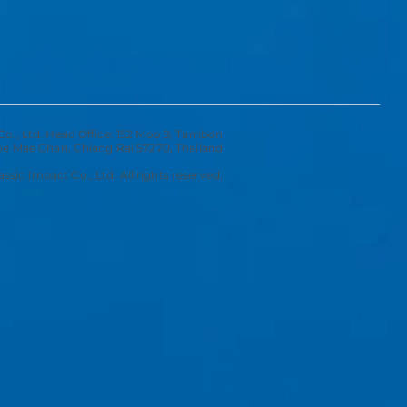
Co., Ltd. Head Office: 152 Moo 9, Tambon
 Mae Chan, Chiang Rai 57270, Thailand
ssic Impact Co., Ltd. All rights reserved.