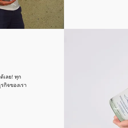
้เลย! ทุก
ุรกิจของเรา